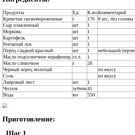
Продукты
Ед.
К-во
Комментарий
Креветки свежемороженные
г
170
8 шт., без головы
Сыр плавленный
шт
1
Морковь
шт
1
Картофель
шт
1
Репчатый лук
шт
1
Перец сладкий красный
шт
1
небольшой перчи
Масло подсолнечное нерафинир.
ст.л.
1
Масло сливочное
г
20
Черный перец молотый
по вкусу
Соль
по вкусу
Лавровый лист
шт
1
Чеснок
зубчик
41
Вода
мл
550
Приготовление:
_Шаг 1_