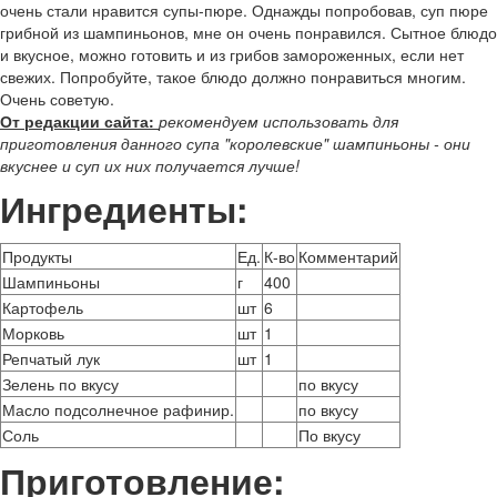
очень стали нравится супы-пюре. Однажды попробовав, суп пюре
грибной из шампиньонов, мне он очень понравился. Сытное блюдо
и вкусное, можно готовить и из грибов замороженных, если нет
свежих. Попробуйте, такое блюдо должно понравиться многим.
Очень советую.
От редакции сайта:
рекомендуем использовать для
приготовления данного супа "королевские" шампиньоны - они
вкуснее и суп их них получается лучше!
Ингредиенты:
Продукты
Ед.
К-во
Комментарий
Шампиньоны
г
400
Картофель
шт
6
Морковь
шт
1
Репчатый лук
шт
1
Зелень по вкусу
по вкусу
Масло подсолнечное рафинир.
по вкусу
Соль
По вкусу
Приготовление: